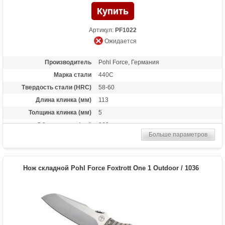
Артикул:
PF1022
Ожидается
Производитель
Pohl Force, Германия
Марка стали
440C
Твердость стали (HRC)
58-60
Длина клинка (мм)
113
Толщина клинка (мм)
5
Общая длина (мм)
260
Больше параметров
Материал рукоятки
Zytel
Вес (гр)
280
Нож складной Pohl Force Foxtrott One 1 Outdoor / 1036