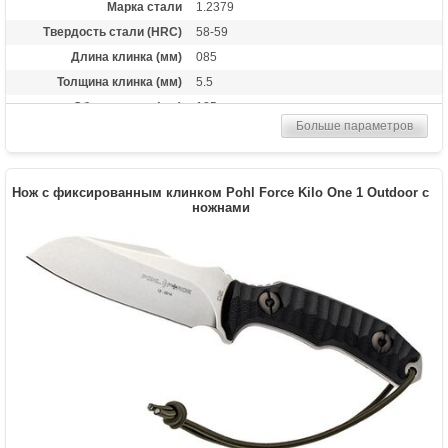
Марка стали
1.2379
Твердость стали (HRC)
58-59
Длина клинка (мм)
085
Толщина клинка (мм)
5.5
Общая длина (мм)
185
Больше параметров
Материал рукоятки
G-10
Комплект
Kydex
Вес (гр)
160
Нож с фиксированным клинком Pohl Force Kilo One 1 Outdoor с
ножнами