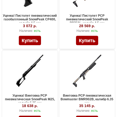
Уценка! Пистолет пневматический
Уценка! Пистолет PCP
газобаллонный SnowPeak CP400,
пневматический SnowPeak
калибр 4.5 мм
PP750L, калибр 4.5 мм
3 072 р.
28 569 р.
Наличие:
есть
Наличие:
есть
Уценка! Винтовка PCP
Винтовка PCP пневматическая
пневматическая SnowPeak M25,
Bowmaster BMR902B, калибр 6.35
калибр 6.35 мм
мм
18 638 р.
35 145 р.
Наличие:
есть
Наличие:
есть