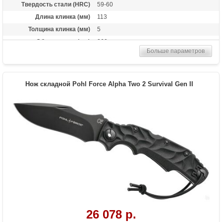
Твердость стали (HRC)
59-60
Длина клинка (мм)
113
Толщина клинка (мм)
5
Общая длина (мм)
260
Больше параметров
Материал рукоятки
Zytel
Вес (гр)
280
Нож складной Pohl Force Alpha Two 2 Survival Gen II
26 078 р.