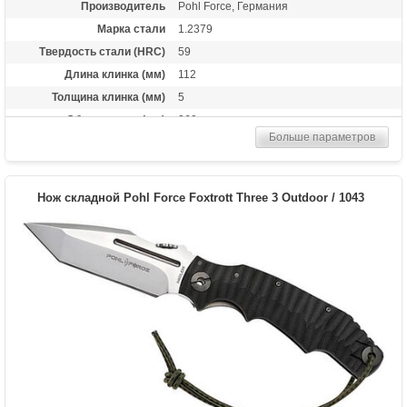
Производитель
Pohl Force, Германия
Марка стали
1.2379
Твердость стали (HRC)
59
Длина клинка (мм)
112
Толщина клинка (мм)
5
Общая длина (мм)
260
Больше параметров
Материал рукоятки
G-10
Вес (гр)
220
Нож складной Pohl Force Foxtrott Three 3 Outdoor / 1043