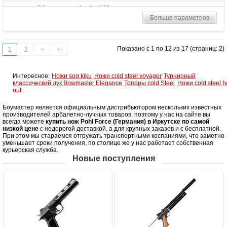
Общая длина (мм)
260
Больше параметров
Материал рукоятки
G-10
Вес (гр)
220
Показано с 1 по 12 из 17 (страниц: 2)
1
2
>
>|
Интересное:
Ножи sog kiku
Ножи cold steel voyager
Турнирный
классический лук Bowmaster Elegance
Топоры cold Steel
Ножи cold steel h
out
Боумастер является официальным дистрибьютором нескольких известных
производителей арбалетно-лучных товаров, поэтому у нас на сайте вы
всегда можете
купить нож Pohl Force (Германия) в Иркутске по самой
низкой цене
с недорогой доставкой, а для крупных заказов и с бесплатной.
При этом мы стараемся отгружать транспортными коспаниями, что заметно
уменьшает сроки получения, по столице же у нас работает собственная
курьерская служба.
Новые поступления