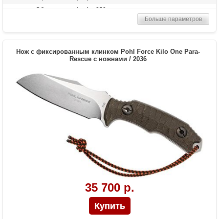
Общая длина (мм)
250
Больше параметров
Материал рукоятки
G-10
Вес (гр)
260
Нож с фиксированным клинком Pohl Force Kilo One Para-
Rescue с ножнами / 2036
35 700 р.