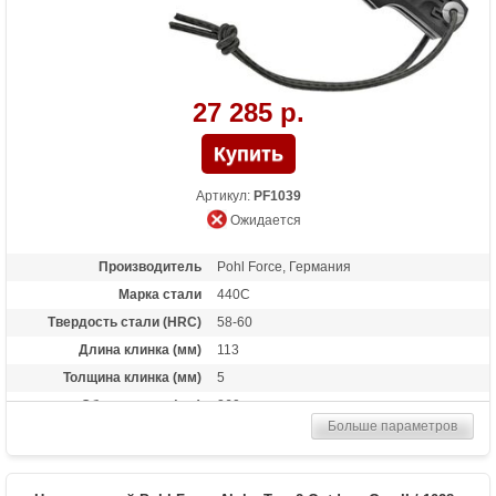
27 285 р.
Артикул:
PF1039
Ожидается
Производитель
Pohl Force, Германия
Марка стали
440C
Твердость стали (HRC)
58-60
Длина клинка (мм)
113
Толщина клинка (мм)
5
Общая длина (мм)
260
Больше параметров
Материал рукоятки
Zytel
Вес (гр)
280