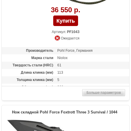
36 550 р.
Артикул:
PF1043
Ожидается
Производитель
Pohl Force, Германия
Марка стали
Niolox
Твердость стали (HRC)
61
Длина клинка (мм)
113
Толщина клинка (мм)
5
Общая длина (мм)
260
Больше параметров
Материал рукоятки
G-10
Вес (гр)
220
Нож складной Pohl Force Foxtrott Three 3 Survival / 1044