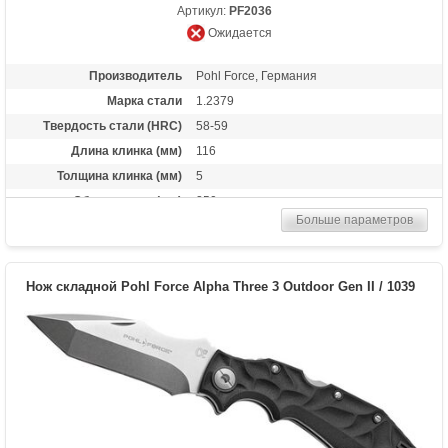
Артикул:
PF2036
Ожидается
Производитель
Pohl Force, Германия
Марка стали
1.2379
Твердость стали (HRC)
58-59
Длина клинка (мм)
116
Толщина клинка (мм)
5
Общая длина (мм)
250
Больше параметров
Материал рукоятки
тканевая микарта
Вес (гр)
260
Нож складной Pohl Force Alpha Three 3 Outdoor Gen II / 1039