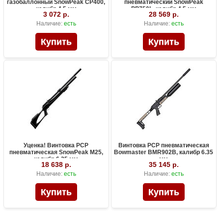
газобаллонный SnowPeak CP400,
пневматический SnowPeak
калибр 4.5 мм
PP750L, калибр 4.5 мм
3 072 р.
28 569 р.
Наличие:
есть
Наличие:
есть
Уценка! Винтовка PCP
Винтовка PCP пневматическая
пневматическая SnowPeak M25,
Bowmaster BMR902B, калибр 6.35
калибр 6.35 мм
мм
18 638 р.
35 145 р.
Наличие:
есть
Наличие:
есть