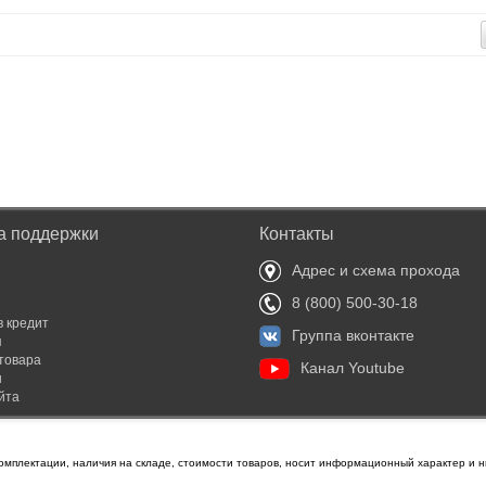
а поддержки
Контакты
Адрес и схема прохода
8 (800) 500-30-18
в кредит
Группа вконтакте
я
товара
Канал Youtube
ы
йта
омплектации, наличия на складе, стоимости товаров, носит информационный характер и н