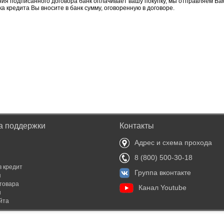
ия подписанного договора банк оплачивает вашу покупку, мы отправляем Вам
ка кредита Вы вносите в банк сумму, оговоренную в договоре.
а поддержки
Контакты
Адрес и схема прохода
8 (800) 500-30-18
в кредит
Группа вконтакте
я
товара
Канал Youtube
ы
йта