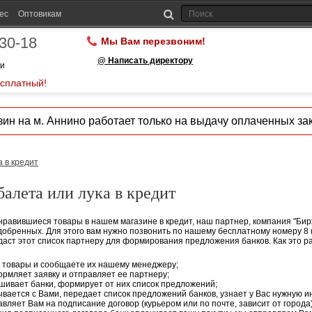
ес
Оптовикам
-30-18
Мы Вам перезвоним!
@ Написать директору
ии
есплатный!
ин на м. Аннино работает только на выдачу оплаченных зак
а в кредит
алета или лука в кредит
нравившиеся товары в нашем магазине в кредит, наш партнер, компания "Бирж
добренных. Для этого вам нужно позвонить по нашему бесплатному номеру
8
даст этот список партнеру для формирования предложения банков. Как это р
 товары и сообщаете их нашему менеджеру;
рмляет заявку и отправляет ее партнеру;
ивает банки, формирует от них список предложений;
вается с Вами, передает список предложений банков, узнает у Вас нужную 
вляет Вам на подписание договор (курьером или по почте, зависит от города)