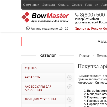
О компании
Доставка
Оплата
Сервис
Гарантии
Адр
8(800) 500
Интернет-магазин
доставка по всей Росс
Звонок из России б
Аннино ежедневно
10 - 20
Магаз
Каталог
Главная
»
Покупк
Покупка арб
УЦЕНКА
Вы можете купить по
АРБАЛЕТЫ
лучшие вариант из о
интересуют. Он пере
АКСЕССУАРЫ ДЛЯ
АРБАЛЕТОВ
Вы выбираете
Менеджер офо
Партнер опраш
ЛУКИ ДЛЯ СТРЕЛЬБЫ
Партнер связы
Партнер отпра