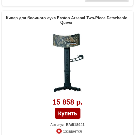
стрел
Особенности
Быстросъемный, петля для
подвешивания, настройка положения
Кивер для блочного лука Easton Arsenal Two-Piece Detachable
кивера по вертикали и горизонтали
Quiver
15 858 р.
Артикул:
EA/518941
Ожидается