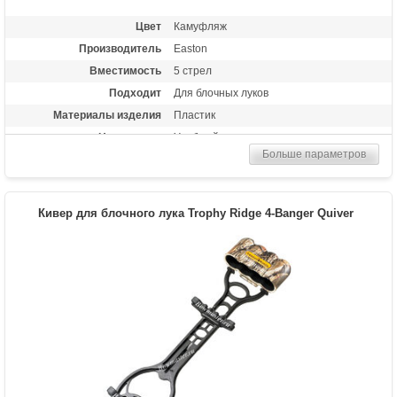
Цвет
Камуфляж
Производитель
Easton
Вместимость
5 стрел
Подходит
Для блочных луков
Материалы изделия
Пластик
Назначение
Удобный чехол для транспортировки
стрел
Больше параметров
Особенности
Быстросъемный, настройка положения
кивера по вертикали и горизонтали,
двухсоставный дизайн, легко
Кивер для блочного лука Trophy Ridge 4-Banger Quiver
превращается в односоставный