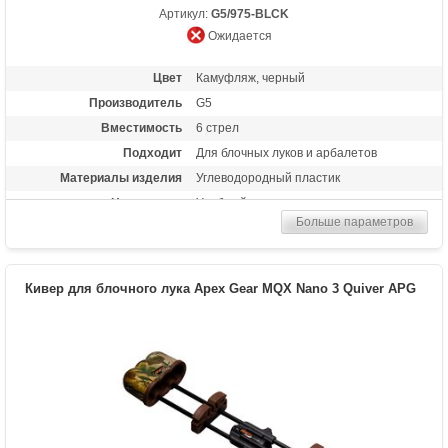
Артикул:
G5/975-BLCK
Ожидается
Цвет
Камуфляж, черный
Производитель
G5
Вместимость
6 стрел
Подходит
Для блочных луков и арбалетов
Материалы изделия
Углеводородный пластик
Назначение
Удобный чехол для транспортировки
стрел
Больше параметров
Особенности
Быстросъемный, настройка положения
кивера по вертикали и горизонтали,
специальная конструкция значительно
Кивер для блочного лука Apex Gear MQX Nano 3 Quiver APG
снижает шум и вибрацию при выстреле