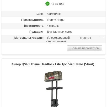
На складе
Цвет
Камуфляж
Производитель
Trophy Ridge
Вместимость
4 стрелы
Подходит
Для блочных луков
Материалы изделия
Углеводородный пластик —
сверхпрочный
Назначение
Удобный чехол для транспортировки
Больше параметров
стрел
Особенности
Быстросъемный, петля для
подвешивания, настройка положения
Кивер QVR Octane Deadlock Lite 1pc 5arr Camo (Short)
кивера по вертикали и горизонтали