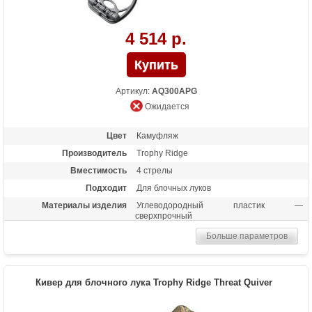
4 514 р.
Артикул:
AQ300APG
Ожидается
Цвет
Камуфляж
Производитель
Trophy Ridge
Вместимость
4 стрелы
Подходит
Для блочных луков
Материалы изделия
Углеводородный пластик —
сверхпрочный
Назначение
Удобный чехол для транспортировки
Больше параметров
стрел
Кивер для блочного лука Trophy Ridge Threat Quiver