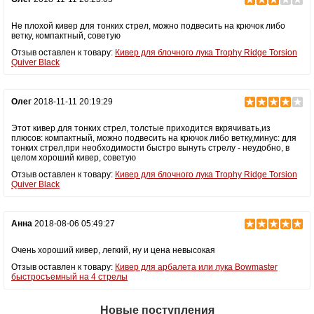
Не плохой кивер для тонких стрел, можно подвесить на крючок либо
ветку, компактный, советую
Отзыв оставлен к товару:
Кивер для блочного лука Trophy Ridge Torsion
Quiver Black
Олег
2018-11-11 20:19:29
Этот кивер для тонких стрел, толстые приходится вкрячивать,из
плюсов: компактный, можно подвесить на крючок либо ветку,минус: для
тонких стрел,при необходимости быстро вынуть стрелу - неудобно, в
целом хороший кивер, советую
Отзыв оставлен к товару:
Кивер для блочного лука Trophy Ridge Torsion
Quiver Black
Анна
2018-08-06 05:49:27
Очень хороший кивер, легкий, ну и цена невысокая
Отзыв оставлен к товару:
Кивер для арбалета или лука Bowmaster
быстросъемный на 4 стрелы
Новые поступления