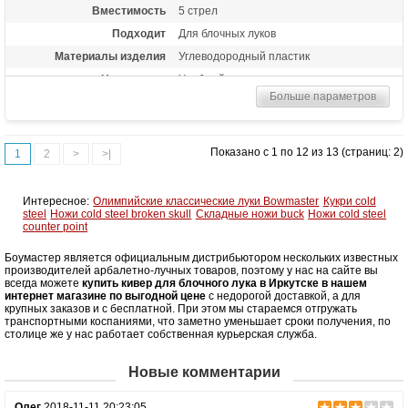
Вместимость
5 стрел
Подходит
Для блочных луков
Материалы изделия
Углеводородный пластик
Назначение
Удобный чехол для транспортировки
стрел
Больше параметров
Особенности
Быстросъемный, настройка положения
кивера по вертикали и горизонтали
Показано с 1 по 12 из 13 (страниц: 2)
1
2
>
>|
Интересное:
Олимпийские классические луки Bowmaster
Кукри cold
steel
Ножи cold steel broken skull
Складные ножи buck
Ножи cold steel
counter point
Боумастер является официальным дистрибьютором нескольких известных
производителей арбалетно-лучных товаров, поэтому у нас на сайте вы
всегда можете
купить кивер для блочного лука в Иркутске в нашем
интернет магазине по выгодной цене
с недорогой доставкой, а для
крупных заказов и с бесплатной. При этом мы стараемся отгружать
транспортными коспаниями, что заметно уменьшает сроки получения, по
столице же у нас работает собственная курьерская служба.
Новые комментарии
Олег
2018-11-11 20:23:05