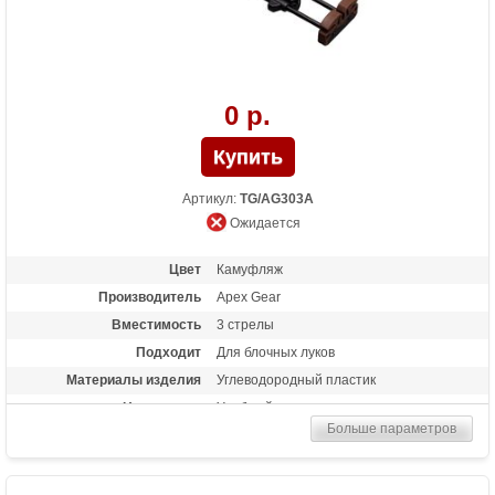
0 р.
Артикул:
TG/AG303A
Ожидается
Цвет
Камуфляж
Производитель
Apex Gear
Вместимость
3 стрелы
Подходит
Для блочных луков
Материалы изделия
Углеводородный пластик
Назначение
Удобный чехол для транспортировки
стрел
Больше параметров
Особенности
Быстросъемный, настройка положения
кивера по вертикали и горизонтали