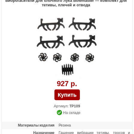
Виброгасители для блочного лука Bowmaster — комплект для
тетивы, плечей и отвода
927 р.
Артикул:
TP109
На складе
Материалы изделия
Резина
Назначение
Гашение вибрации тетивы, тросов и