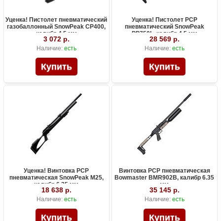
Уценка! Пистолет пневматический
Уценка! Пистолет PCP
газобаллонный SnowPeak CP400,
пневматический SnowPeak
калибр 4.5 мм
PP750L, калибр 4.5 мм
3 072 р.
28 569 р.
Наличие:
есть
Наличие:
есть
Уценка! Винтовка PCP
Винтовка PCP пневматическая
пневматическая SnowPeak M25,
Bowmaster BMR902B, калибр 6.35
калибр 6.35 мм
мм
18 638 р.
35 145 р.
Наличие:
есть
Наличие:
есть