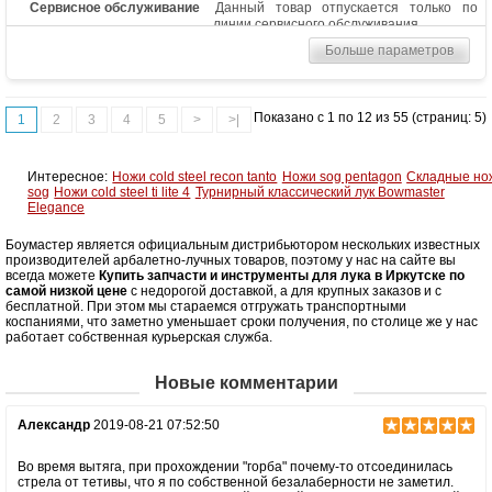
Сервисное обслуживание
Данный товар отпускается только по
линии сервисного обслуживания
Больше параметров
Показано с 1 по 12 из 55 (страниц: 5)
1
2
3
4
5
>
>|
Интересное:
Ножи cold steel recon tanto
Ножи sog pentagon
Складные но
sog
Ножи cold steel ti lite 4
Турнирный классический лук Bowmaster
Elegance
Боумастер является официальным дистрибьютором нескольких известных
производителей арбалетно-лучных товаров, поэтому у нас на сайте вы
всегда можете
Купить запчасти и инструменты для лука в Иркутске по
самой низкой цене
с недорогой доставкой, а для крупных заказов и с
бесплатной. При этом мы стараемся отгружать транспортными
коспаниями, что заметно уменьшает сроки получения, по столице же у нас
работает собственная курьерская служба.
Новые комментарии
Александр
2019-08-21 07:52:50
Во время вытяга, при прохождении "горба" почему-то отсоединилась
стрела от тетивы, что я по собственной безалаберности не заметил.