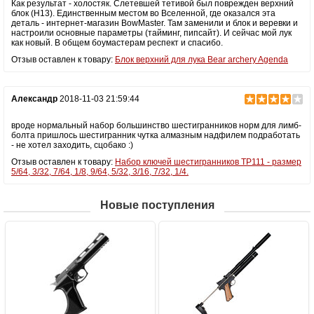
Как результат - холостяк. Слетевшей тетивой был поврежден верхний
блок (H13). Единственным местом во Вселенной, где оказался эта
деталь - интернет-магазин BowMaster. Там заменили и блок и веревки и
настроили основные параметры (тайминг, пипсайт). И сейчас мой лук
как новый. В общем боумастерам респект и спасибо.
Отзыв оставлен к товару:
Блок верхний для лука Bear archery Agenda
Александр
2018-11-03 21:59:44
вроде нормальный набор большинство шестигранников норм для лимб-
болта пришлось шестигранник чутка алмазным надфилем подработать
- не хотел заходить, сцобако :)
Отзыв оставлен к товару:
Набор ключей шестигранников TP111 - размер
5/64, 3/32, 7/64, 1/8, 9/64, 5/32, 3/16, 7/32, 1/4.
Новые поступления