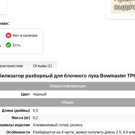
инах:
Нет в наличии
Есть
н
рактеристики
Отзывы (1)
билизатор разборный для блочного лука Bowmaster TP
Общая информация
Цвет
Черный
Общие
Длина (дюймы)
6,5
Масса (кг)
0,2
ериалы изделия
Алюминиевый сплав, резина
Особенности
Разбирается на 4 части, можно получить длину 2.5, 4.5 ил