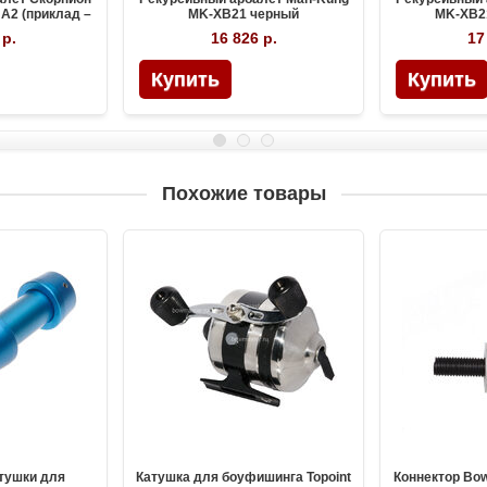
A2 (приклад –
MK-XB21 черный
MK-XB2
о)
 р.
16 826 р.
17
Похожие товары
тушки для
Катушка для боуфишинга Topoint
Коннектор Bo