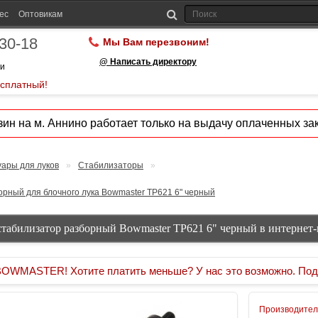
ес
Оптовикам
-30-18
Мы Вам перезвоним!
@ Написать директору
ии
есплатный!
ин на м. Аннино работает только на выдачу оплаченных зак
уары для луков
»
Стабилизаторы
»
рный для блочного лука Bowmaster TP621 6" черный
стабилизатор разборный Bowmaster TP621 6" черный в интернет-
MASTER! Хотите платить меньше? У нас это возможно. Под
Производител