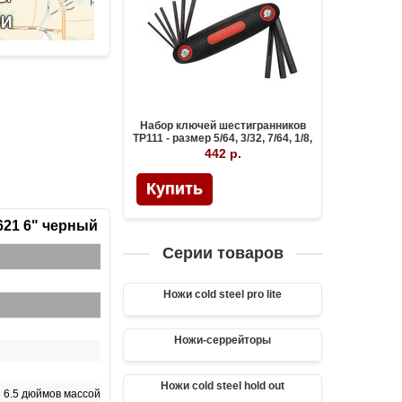
Набор ключей шестигранников
TP111 - размер 5/64, 3/32, 7/64, 1/8,
9/64, 5/32, 3/16, 7/32, 1/4.
442 р.
Купить
621 6" черный
Серии товаров
Ножи cold steel pro lite
Ножи-серрейторы
Ножи cold steel hold out
и 6.5 дюймов массой