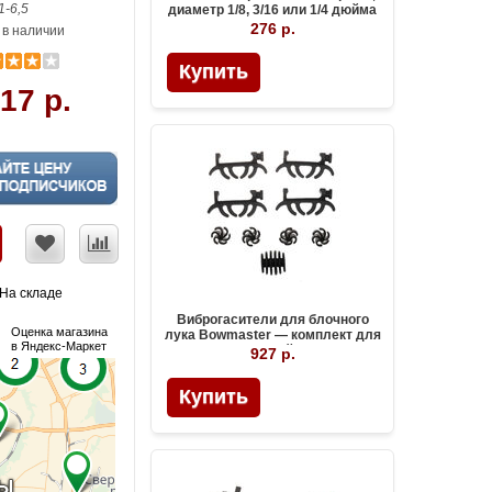
1-6,5
диаметр 1/8, 3/16 или 1/4 дюйма
276 р.
 в наличии
Купить
17 р.
На складе
Виброгасители для блочного
Оценка магазина
лука Bowmaster — комплект для
в Яндекс-Маркет
тетивы, плечей и отвода
927 р.
Купить