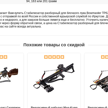
94, 163 или 201 грамм
агает Вам купить Стабилизатор разборный для блочного лука Bowmaster TP62
с отправкой по всей России и собственной курьерской службой по Иркутске. 
о и недорого, а для заказов больше лимита еще и бесплатно. Уточнить нали
и через форму обратной связи, а цена на Стабилизатор разборный для блочн
нас на сайте всегда актуальна.
Похожие товары со скидкой
алет Скорпион
Рекурсивный арбалет Man-Kung
Рекурсивный 