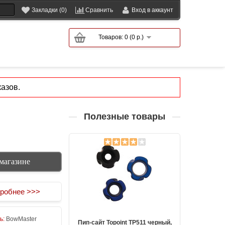
Закладки (0)
Сравнить
Вход в аккаунт
Товаров: 0 (0 р.)
азов.
Полезные товары
магазине
робнее >>>
ь:
BowMaster
Пип-сайт Topoint TP511 черный,