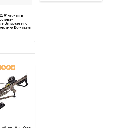
1 6" черный в
Доставим
чие Вы можете по
ого лука Bowmaster
арбалет Man-Kung
Блочный арбалет Man-Kung MK-
Блочны