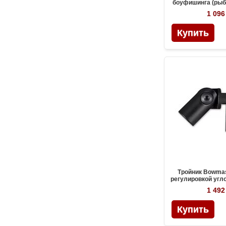
боуфишинга (рыб
вместо стаб
1 096
Тройник Bowmas
регулировкой угл
системы стаб
1 492