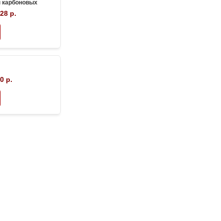
 карбоновых
лизаторов
28 р.
0 р.