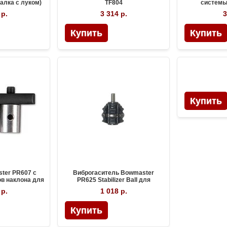
алка с луком)
TF804
системы
илизатора
стаби
 р.
3 314 р.
3
ter PR607 с
Виброгаситель Bowmaster
ов наклона для
PR625 Stabilizer Ball для
илизаторов
системы карбоновых
 р.
1 018 р.
стабилизаторов