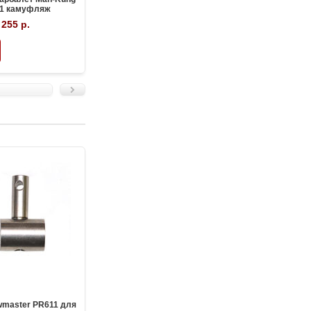
1 камуфляж
XB52 черный
М
 255 р.
37 522 р.
35 443 р.
wmaster PR611 для